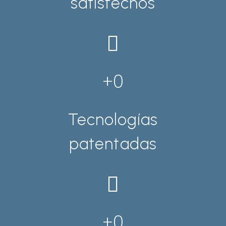
satisfechos
0
Tecnologías
patentadas
0